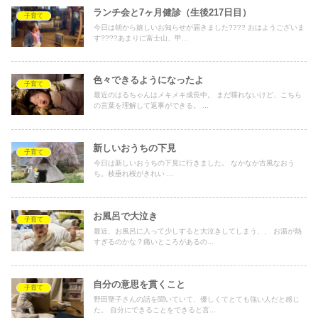
ランチ会と7ヶ月健診（生後217日目）
子育て
今日は朝から嬉しいお知らせが届きました???? おはようございま
す????あまりに富士山、甲...
色々できるようになったよ
子育て
最近のはるちゃんはメキメキ成長中。 まだ喋れないけど、こちら
の言葉を理解して返事ができる。 ...
新しいおうちの下見
子育て
今日は新しいおうちの下見に行きました。 なかなか古風なおう
ち。枝垂れ桜がきれい ...
お風呂で大泣き
子育て
最近、お風呂に入って少しすると大泣きしてしまう、、 お湯が熱
すぎるのかな？痛いところがあるの...
自分の意思を貫くこと
子育て
野田聖子さんの話を聞いていて、優しくてとても強い人だと感じ
た。 自分にできることをできると言...